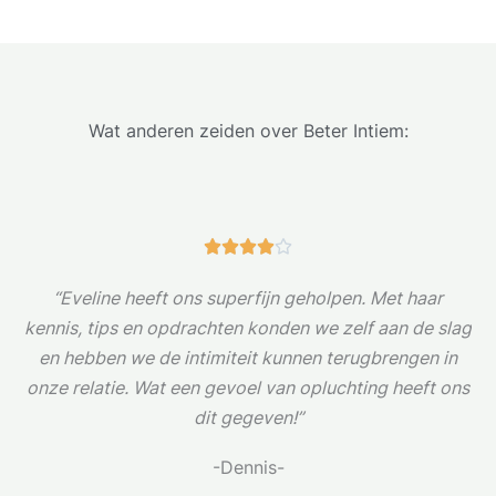
Wat anderen zeiden over Beter Intiem:
W





a
“Eveline heeft ons superfijn geholpen. Met haar
a
kennis, tips en opdrachten konden we zelf aan de slag
r
en hebben we de intimiteit kunnen terugbrengen in
d
onze relatie. Wat een gevoel van opluchting heeft ons
e
dit gegeven!”
r
i
-Dennis-
n