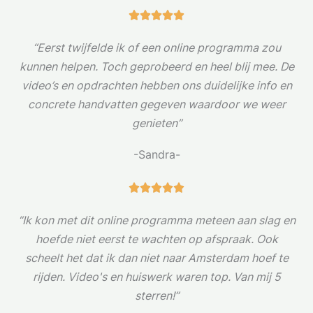
g
W





4
a
“Eerst twijfelde ik of een online programma zou
v
a
kunnen helpen. Toch geprobeerd en heel blij mee. De
a
r
video’s en opdrachten hebben ons duidelijke info en
n
d
concrete handvatten gegeven waardoor we weer
5
e
genieten”
r
i
-Sandra-
n
g
W





5
a
“Ik kon met dit online programma meteen aan slag en
v
a
hoefde niet eerst te wachten op afspraak. Ook
a
r
scheelt het dat ik dan niet naar Amsterdam hoef te
n
d
rijden. Video's en huiswerk waren top. Van mij 5
5
e
sterren!”
r