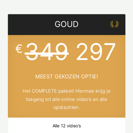
GOUD
349
297
€
MEEST GEKOZEN OPTIE!
Het COMPLETE pakket! Hiermee krijg je
toegang tot alle online video’s en alle
opdrachten.
Alle 12 video’s