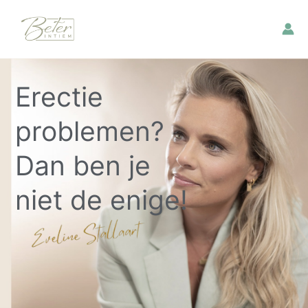
Ga
naar
de
inhoud
Erectie
problemen?
Dan ben je
niet de enige!