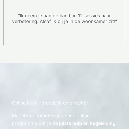
"Ik neem je aan de hand, in 12 sessies naar
verbetering. Alsof ik bij je in de woonkamer zit!"
Online hulp – praktisch en effectief
Met
‘Beter Intiem’
krijg je een online
programma dat je
de juiste hulp en begeleiding